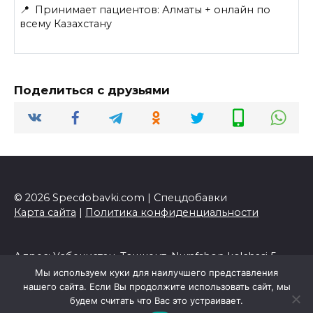
📍 Принимает пациентов: Алматы + онлайн по
всему Казахстану
Поделиться с друзьями
© 2026 Specdobavki.com | Спецдобавки
Карта сайта
|
Политика конфиденциальности
Адрес: Узбекистан, Ташкент, Nurafshon ko'chasi 5,
ТРЦ Riviera, 4 этаж, офис 406.
Мы используем куки для наилучшего представления
нашего сайта. Если Вы продолжите использовать сайт, мы
8(800)557-34-12 info@specdobavki.com
будем считать что Вас это устраивает.