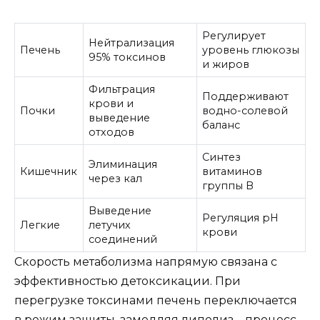
Регулирует
Нейтрализация
Печень
уровень глюкозы
95% токсинов
и жиров
Фильтрация
Поддерживают
крови и
Почки
водно-солевой
выведение
баланс
отходов
Синтез
Элиминация
Кишечник
витаминов
через кал
группы B
Выведение
Регуляция pH
Легкие
летучих
крови
соединений
Скорость метаболизма напрямую связана с
эффективностью детоксикации. При
перегрузке токсинами печень переключается
в режим защиты, замедляя липолиз – процесс