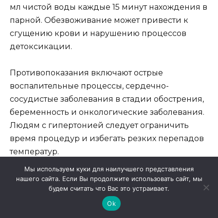
мл чистой воды каждые 15 минут нахождения в
парной. Обезвоживание может привести к
сгущению крови и нарушению процессов
детоксикации.
Противопоказания включают острые
воспалительные процессы, сердечно-
сосудистые заболевания в стадии обострения,
беременность и онкологические заболевания.
Людям с гипертонией следует ограничить
время процедур и избегать резких перепадов
температур.
Мы используем куки для наилучшего представления
Добавление эфирных масел эвкалипта,
нашего сайта. Если Вы продолжите использовать сайт, мы
будем считать что Вас это устраивает.
можжевельника или грейпфрута в
Ok
ароматическую лампу сауны может усилить
детокс-эффект за счет ингаляционного