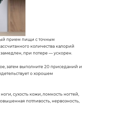
дый прием пищи с точным
рассчитанного количества калорий
 замедлен, при потере — ускорен.
кое, затем выполните 20 приседаний и
идетельствует о хорошем
ги, сухость кожи, ломкость ногтей,
овышенная потливость, нервозность,