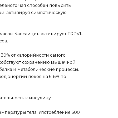
т зеленого чая способен повысить
ски, активируя симпатическую
часов. Капсаицин активирует TRPV1-
сов.
 30% от калорийности самого
пособствуют сохранению мышечной
 белка и метаболические процессы.
од энергии покоя на 6-8% по
ительность к инсулину.
емпературы тела. Употребление 500