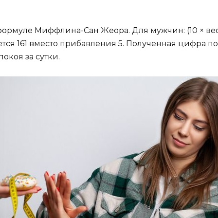
муле Миффлина-Сан Жеора. Для мужчин: (10 × вес в кг
ается 161 вместо прибавления 5. Полученная цифра п
окоя за сутки.