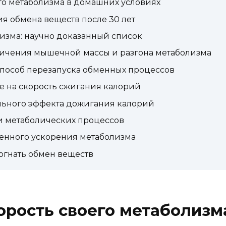
го метаболизма в домашних условиях
 обмена веществ после 30 лет
изма: научно доказанный список
ичения мышечной массы и разгона метаболизма
способ перезапуска обменных процессов
е на скорость сжигания калорий
льного эффекта дожигания калорий
ии метаболических процессов
венного ускорения метаболизма
огнать обмен веществ
орость своего метаболизм