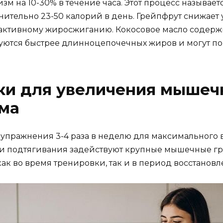
зм на 10-30% в течение часа. Этот процесс называ
нительно 23-50 калорий в день. Грейпфрут снижает
е активному жиросжиганию. Кокосовое масло содер
ются быстрее длинноцепочечных жиров и могут пов
ки для увеличения мышеч
зма
упражнения 3-4 раза в неделю для максимального 
а и подтягивания задействуют крупные мышечные гр
как во время тренировки, так и в период восстановл