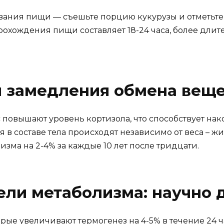
вания пищи — съешьте порцию кукурузы и отметьт
прохождения пищи составляет 18-24 часа, более дли
 замедления обмена вещес
 повышают уровень кортизола, что способствует на
в составе тела происходят независимо от веса – ж
зма на 2-4% за каждые 10 лет после тридцати.
ли метаболизма: научно 
рые увеличивают термогенез на 4-5% в течение 24 ч