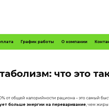
оплата
График работы
О компании
Конта
болизм: что это так
30% от общей калорийности рациона – это самый бы
ует больше энергии на переваривание
, чем жиры