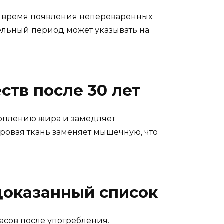
е время появления непереваренных
тельный период может указывать на
тв после 30 лет
коплению жира и замедляет
ировая ткань заменяет мышечную, что
доказанный список
асов после употребления.