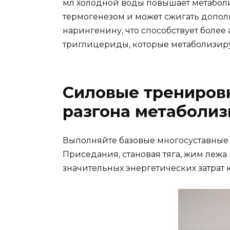
мл холодной воды повышает метаболи
термогенезом и может сжигать допол
нарингенину, что способствует боле
триглицериды, которые метаболизиру
Силовые трениров
разгона метаболи
Выполняйте базовые многосуставные 
Приседания, становая тяга, жим леж
значительных энергетических затрат 