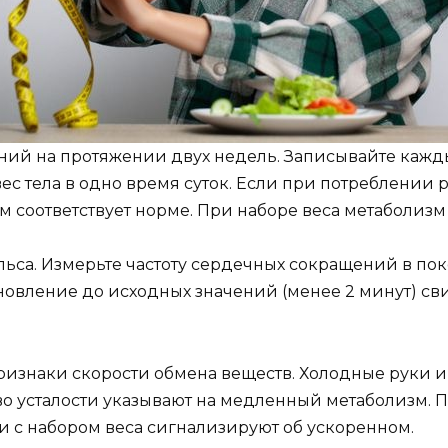
ний на протяжении двух недель. Записывайте каж
с тела в одно время суток. Если при потреблении 
м соответствует норме. При наборе веса метаболизм
льса. Измерьте частоту сердечных сокращений в по
ановление до исходных значений (менее 2 минут) св
знаки скорости обмена веществ. Холодные руки и но
о усталости указывают на медленный метаболизм. П
 с набором веса сигнализируют об ускоренном.