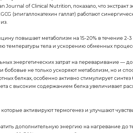
Journal of Clinical Nutrition, показало, что экстрак
EGCG (эпигаллокатехин галлат) работают синергиче
из.
ину повышает метаболизм на 15-20% в течение 2-3 
ию температуры тела и ускорению обменных процес
ьных энергетических затрат на переваривание — до
 и бобовые не только ускоряют метаболизм, но и с
тных белках, особенно активно стимулирует синтез
ета с высоким содержанием белка увеличивает расх
 которые активируют термогенез и улучшают чувств
ратить дополнительную энергию на нагревание до т