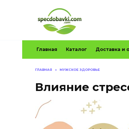
Перейти
к
содержанию
Главная
Каталог
Доставка и 
ГЛАВНАЯ
»
МУЖСКОЕ ЗДОРОВЬЕ
Влияние стрес