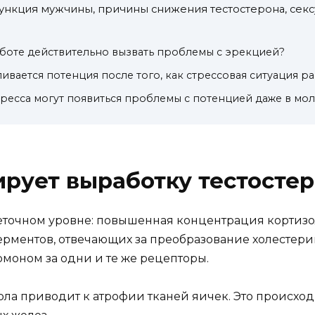
ункция мужчины, причины снижения тестостерона, сек
аботе действительно вызвать проблемы с эрекцией?
ливается потенция после того, как стрессовая ситуация 
стресса могут появиться проблемы с потенцией даже в мо
ирует выработку тестосте
еточном уровне: повышенная концентрация кортизо
рментов, отвечающих за преобразование холестерина
моном за одни и те же рецепторы.
а приводит к атрофии тканей яичек. Это происходи