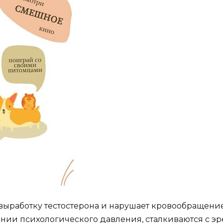
ыработку тестостерона и нарушает кровообращение 
янии психологического давления, сталкиваются с э