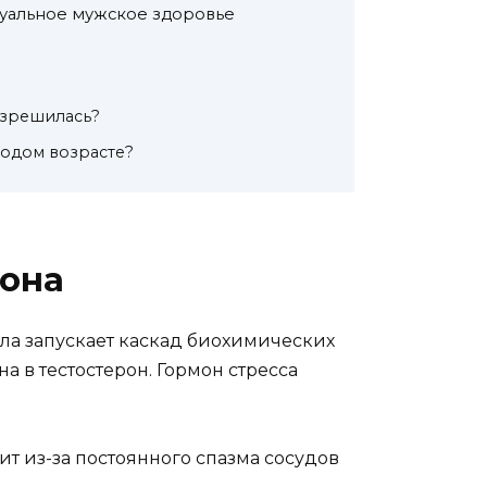
суальное мужское здоровье
разрешилась?
лодом возрасте?
рона
ла запускает каскад биохимических
 в тестостерон. Гормон стресса
т из-за постоянного спазма сосудов