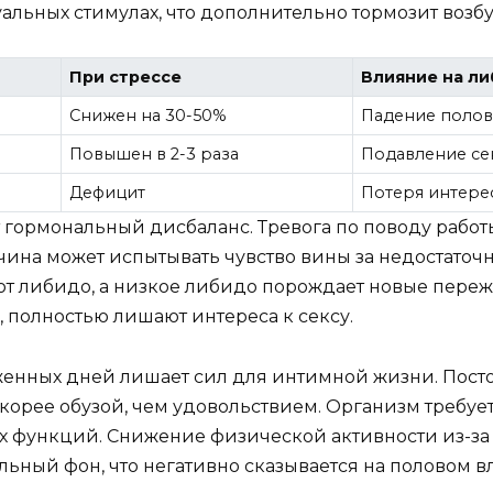
суальных стимулах, что дополнительно тормозит возб
При стрессе
Влияние на л
Снижен на 30-50%
Падение полов
Повышен в 2-3 раза
Подавление се
Дефицит
Потеря интере
гормональный дисбаланс. Тревога по поводу рабо
чина может испытывать чувство вины за недостаточн
т либидо, а низкое либидо порождает новые переж
полностью лишают интереса к сексу.
нных дней лишает сил для интимной жизни. Постоя
орее обузой, чем удовольствием. Организм требует
х функций. Снижение физической активности из-за
ьный фон, что негативно сказывается на половом в