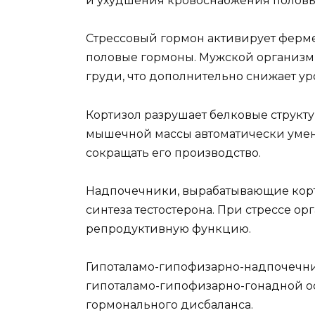
и ухудшения кровоснабжения половы
Стрессовый гормон активирует ферме
половые гормоны. Мужской организм н
груди, что дополнительно снижает у
Кортизол разрушает белковые структу
мышечной массы автоматически умень
сокращать его производство.
Надпочечники, вырабатывающие корт
синтеза тестостерона. При стрессе 
репродуктивную функцию.
Гипоталамо-гипофизарно-надпочечник
гипоталамо-гипофизарно-гонадной ос
гормонального дисбаланса.