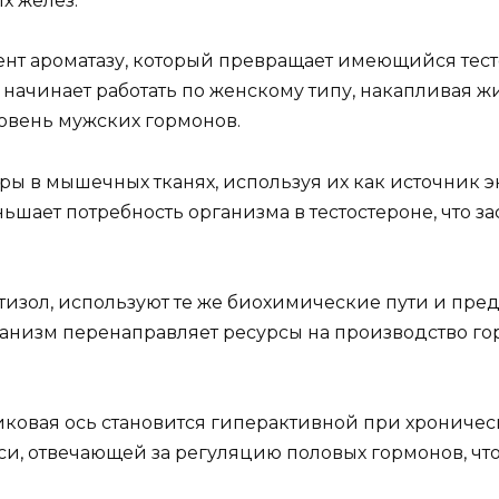
х желез.
нт ароматазу, который превращает имеющийся тесто
ачинает работать по женскому типу, накапливая жи
ровень мужских гормонов.
ры в мышечных тканях, используя их как источник 
шает потребность организма в тестостероне, что з
изол, используют те же биохимические пути и пре
организм перенаправляет ресурсы на производство 
овая ось становится гиперактивной при хроническо
и, отвечающей за регуляцию половых гормонов, что