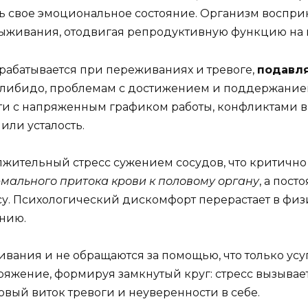
ать свое эмоциональное состояние. Организм восприн
ыживания, отодвигая репродуктивную функцию на в
ырабатывается при переживаниях и тревоге,
подавля
ю либидо, проблемам с достижением и поддержани
сти с напряженным графиком работы, конфликтами 
или усталость.
лжительный стресс сужением сосудов, что критичн
рмального притока крови к половому органу
, а пос
ссу. Психологический дискомфорт перерастает в фи
ению.
ания и не обращаются за помощью, что только усуг
ряжение, формируя замкнутый круг: стресс вызывае
вый виток тревоги и неуверенности в себе.