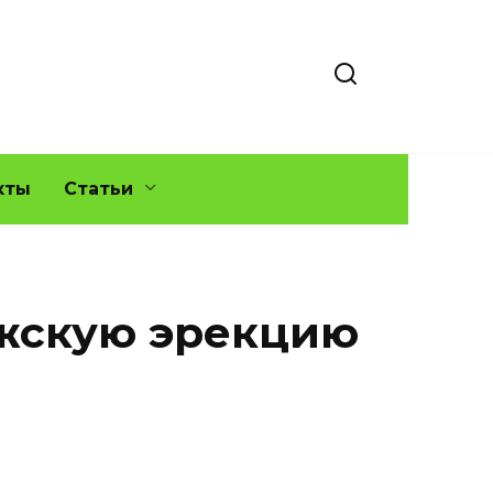
кты
Статьи
ужскую эрекцию