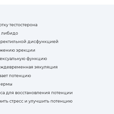
отку тестостерона
я либидо
с эректильной дисфункцией
тижению эрекции
 сексуальную функцию
реждевременная эякуляция
ивает потенцию
спермы
сса для восстановления потенции
зить стресс и улучшить потенцию