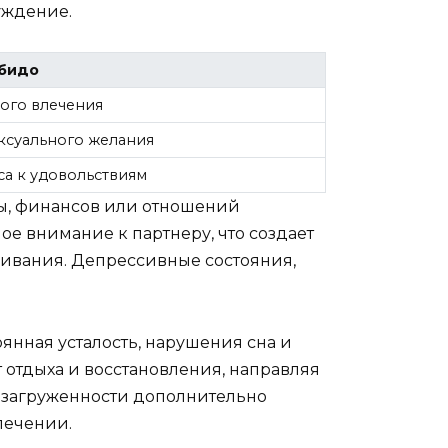
уждение.
ибидо
ого влечения
ксуального желания
са к удовольствиям
ты, финансов или отношений
ое внимание к партнеру, что создает
ивания. Депрессивные состояния,
нная усталость, нарушения сна и
 отдыха и восстановления, направляя
 загруженности дополнительно
лечении.