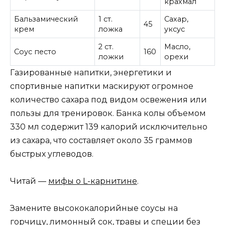
крахмал
Бальзамический
1 ст.
Сахар,
45
крем
ложка
уксус
2 ст.
Масло,
Соус песто
160
ложки
орехи
Газированные напитки, энергетики и
спортивные напитки маскируют огромное
количество сахара под видом освежения или
пользы для тренировок. Банка колы объемом
330 мл содержит 139 калорий исключительно
из сахара, что составляет около 35 граммов
быстрых углеводов.
Читай —
мифы о L-карнитине
.
Замените высококалорийные соусы на
горчицу, лимонный сок, травы и специи без