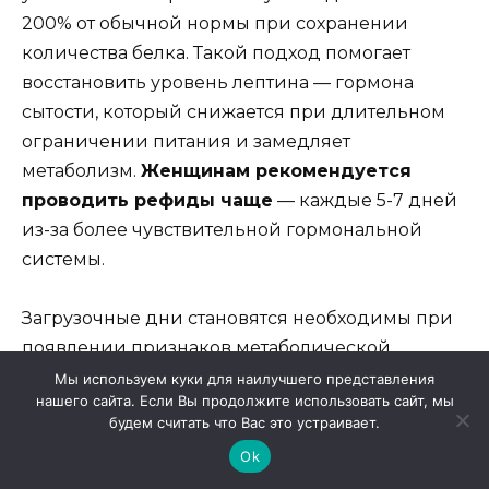
200% от обычной нормы при сохранении
количества белка. Такой подход помогает
восстановить уровень лептина — гормона
сытости, который снижается при длительном
ограничении питания и замедляет
метаболизм.
Женщинам рекомендуется
проводить рефиды чаще
— каждые 5-7 дней
из-за более чувствительной гормональной
системы.
Загрузочные дни становятся необходимы при
появлении признаков метаболической
адаптации: постоянное чувство голода,
Мы используем куки для наилучшего представления
нашего сайта. Если Вы продолжите использовать сайт, мы
нарушения сна, раздражительность, остановка
будем считать что Вас это устраивает.
снижения веса более чем на 2 недели,
Ok
снижение силовых показателей в тренажерном