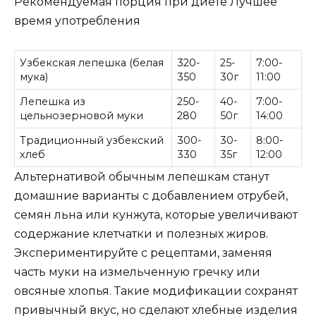
Рекомендуемая порция при диете Лучшее
время употребления
Узбекская лепешка (белая
320-
25-
7:00-
мука)
350
30г
11:00
Лепешка из
250-
40-
7:00-
цельнозерновой муки
280
50г
14:00
Традиционный узбекский
300-
30-
8:00-
хлеб
330
35г
12:00
Альтернативой обычным лепешкам станут
домашние варианты с добавлением отрубей,
семян льна или кунжута, которые увеличивают
содержание клетчатки и полезных жиров.
Экспериментируйте с рецептами, заменяя
часть муки на измельченную гречку или
овсяные хлопья. Такие модификации сохранят
привычный вкус, но сделают хлебные изделия