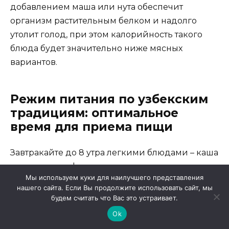
добавлением маша или нута обеспечит
организм растительным белком и надолго
утолит голод, при этом калорийность такого
блюда будет значительно ниже мясных
вариантов.
Режим питания по узбекским
традициям: оптимальное
время для приема пищи
Завтракайте до 8 утра легкими блюдами – каша
из риса с сухофруктами, лепешка с медом или
Мы используем куки для наилучшего представления
творог с зеленью станут отличным началом дня.
нашего сайта. Если Вы продолжите использовать сайт, мы
Узбекские предки начинали день с простой
будем считать что Вас это устраивает.
пищи, которая давала энергию на долгое
Ok
время без тяжести в желудке.