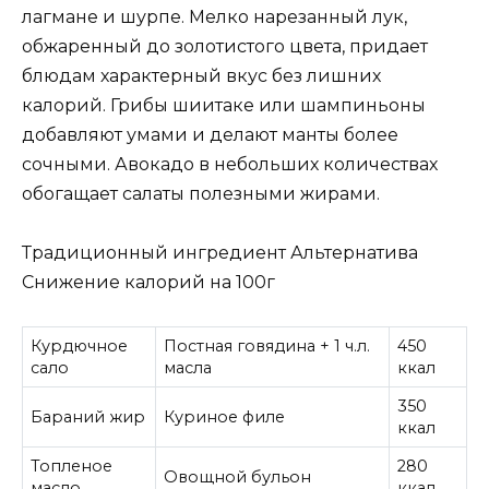
лагмане и шурпе. Мелко нарезанный лук,
обжаренный до золотистого цвета, придает
блюдам характерный вкус без лишних
калорий. Грибы шиитаке или шампиньоны
добавляют умами и делают манты более
сочными. Авокадо в небольших количествах
обогащает салаты полезными жирами.
Традиционный ингредиент Альтернатива
Снижение калорий на 100г
Курдючное
Постная говядина + 1 ч.л.
450
сало
масла
ккал
350
Бараний жир
Куриное филе
ккал
Топленое
280
Овощной бульон
масло
ккал