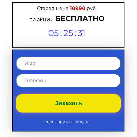
Старая цена
10990
руб.
БЕСПЛАТНО
по акции
05
:
25
:
29
Заказать
*цена при заказе курса