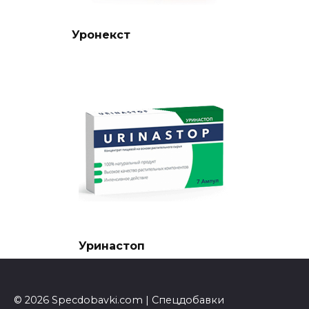
Уронекст
Уринастоп
© 2026 Specdobavki.com | Спецдобавки