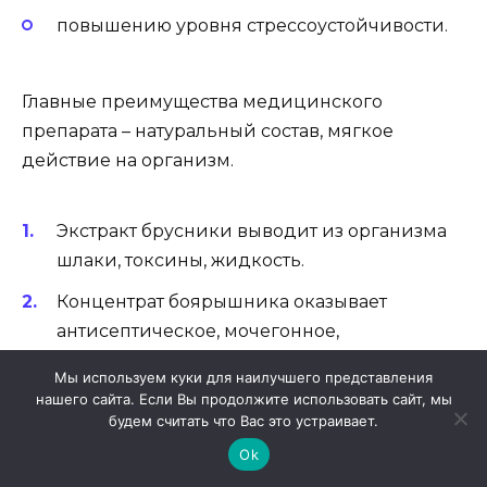
повышению уровня стрессоустойчивости.
Главные преимущества медицинского
препарата – натуральный состав, мягкое
действие на организм.
Экстракт брусники выводит из организма
шлаки, токсины, жидкость.
Концентрат боярышника оказывает
антисептическое, мочегонное,
успокаивающее влияние.
Мы используем куки для наилучшего представления
нашего сайта. Если Вы продолжите использовать сайт, мы
Экстракт ромашки нейтрализует вирусы,
будем считать что Вас это устраивает.
бактерии, грибки. Нормализует секрецию,
Ok
избавляет от недержания мочи.