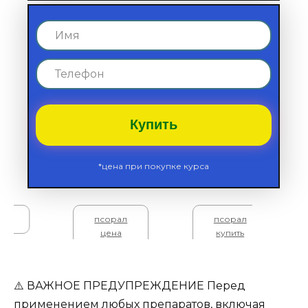
Купить
*цена при покупке курса
ал
псорал
псорал
цена
купить
⚠️ ВАЖНОЕ ПРЕДУПРЕЖДЕНИЕ Перед
применением любых препаратов, включая