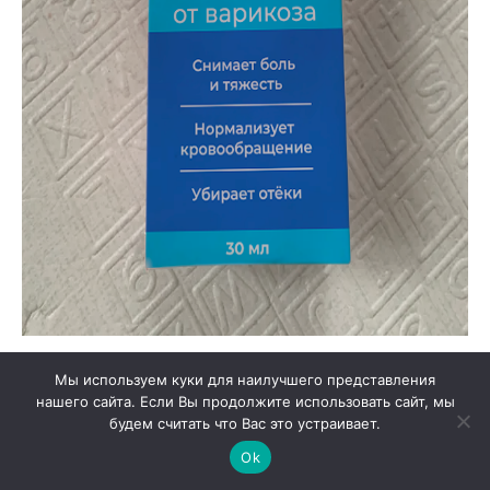
При случайном контакте геля со слизистой
Мы используем куки для наилучшего представления
нашего сайта. Если Вы продолжите использовать сайт, мы
оболочкой необходимо обильно промыть это
будем считать что Вас это устраивает.
место под проточной водой. Хранить препарат
Ok
следует в недоступном для детей месте, при