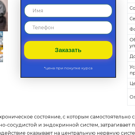
Со
С
Ф
О
у
Заказать
До
У
*цена при покупке курса
п
Ц
О
хроническое состояние, с которым самостоятельно 
но-сосудистой и эндокринной систем, затрагивае
оздействие оказывает на центральную нервную сист