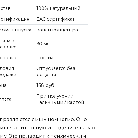
став
100% натуральный
ертификация
EAC сертификат
орма выпуска
Капли концентрат
бъем в
30 мл
паковке
ставка
Россия
словия
Отпускается без
родажи
рецепта
ена
168 руб
При получении
плата
наличными / картой
справляются лишь немногие. Оно
т пищеварительную и выделительную
ему. Это приводит к психическим