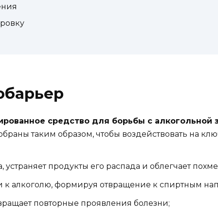
ения
ировку
обарьер
ированное средство для борьбы с алкогольной 
обраны таким образом, чтобы воздействовать на кл
, устраняет продукты его распада и облегчает похме
и к алкоголю, формируя отвращение к спиртным нап
вращает повторные проявления болезни;