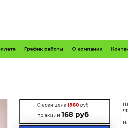
оплата
График работы
О компании
Конта
Н
Старая цена
1980
руб.
п
168 руб
по акции
Н