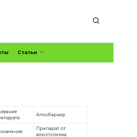
кты
Статьи
азвание
Алкобарьер
репарата
Препарат от
азначение
алкоголизма