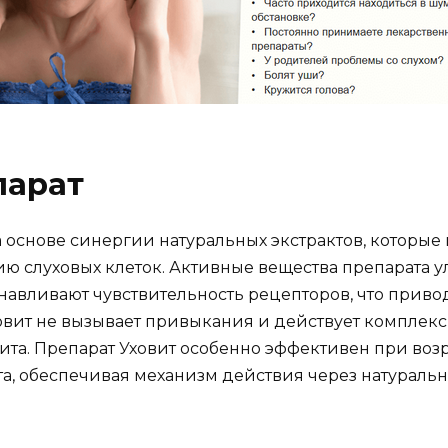
парат
а основе синергии натуральных экстрактов, которые 
ю слуховых клеток. Активные вещества препарата
анавливают чувствительность рецепторов, что приво
ховит не вызывает привыкания и действует комплекс
ита. Препарат Уховит особенно эффективен при возр
та, обеспечивая механизм действия через натураль