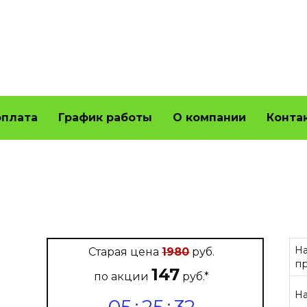
оплата
График работы
О компании
Конта
Н
Старая цена
1980
руб.
п
147
по акции
руб.*
Н