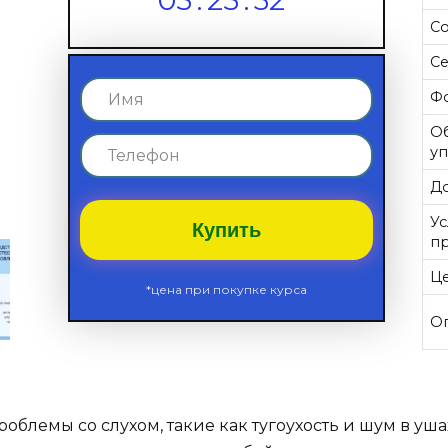
05
:
25
:
31
Со
С
Ф
О
у
До
У
Купить
п
Ц
*цена при покупке курса
О
облемы со слухом, такие как тугоухость и шум в ушах