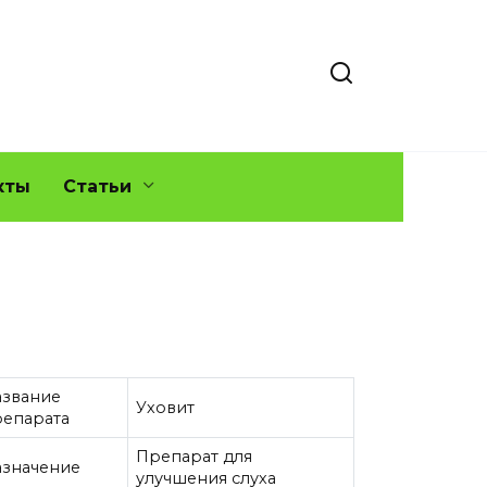
кты
Статьи
азвание
Уховит
репарата
Препарат для
азначение
улучшения слуха