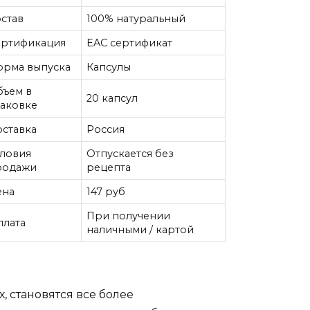
став
100% натуральный
ертификация
EAC сертификат
орма выпуска
Капсулы
бъем в
20 капсул
паковке
ставка
Россия
словия
Отпускается без
родажи
рецепта
ена
147 руб
При получении
плата
наличными / картой
, становятся все более