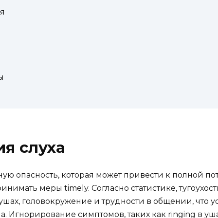
я
ы
я слуха
ую опасность, которая может привести к полной по
нимать меры timely. Согласно статистике, тугоухос
 ушах, головокружение и трудности в общении, что 
Игнорирование симптомов, таких как ringing в уша