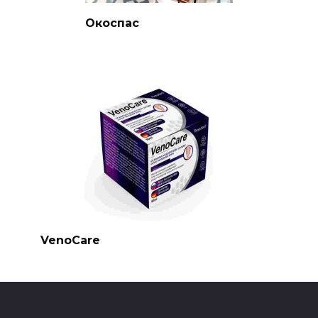
Окоспас
VenoCare