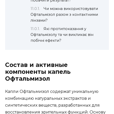
побачити результат?
Чи можна використовувати
Офтальмізол разом з контактними
лінзами?
Які протипоказання у
Офтальмізолу та чи викликає він
побічні ефекти?
Состав и активные
компоненты капель
Офтальмизол
Капли Офтальмизол содержат уникальную
комбинацию натуральных экстрактов и
синтетических веществ, разработанных для
восстановления зрительных функций. Основу