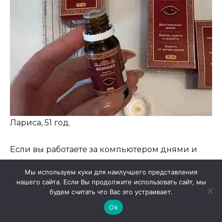
Лариса, 51 год.
Если вы работаете за компьютером днями и
вечерами, есть много положительных отзывов,
Мы используем куки для наилучшего представления
если вы используете Okospas. Капли
нашего сайта. Если Вы продолжите использовать сайт, мы
предотвращают ухудшение зрения, помогают
будем считать что Вас это устраивает.
мне выдерживать большие нагрузки и
Ok
снимают воспаление. Я провожу занятия три