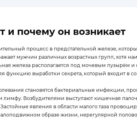
т и почему он возникает
ительный процесс в предстательной железе, которы
жает мужчин различных возрастных групп, хотя наи
ельная железа располагается под мочевым пузырём и
яя функцию выработки секрета, который входит в с
левания становятся бактериальные инфекции, про
и лимфу. Возбудителями выступают кишечная палочк
Застойные явления в области малого таза провоци
 малоподвижном образе жизни, нерегулярной полов