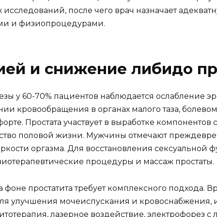
х исследований, после чего врач назначает адеква
ми и физиопроцедурами.
ей и снижение либидо пр
езы у 60-70% пациентов наблюдается ослабление э
нии кровообращения в органах малого таза, болев
рте. Простата участвует в выработке компонентов 
ество половой жизни. Мужчины отмечают преждевр
 яркости оргазма. Для восстановления сексуальной
зиотерапевтические процедуры и массаж простаты.
фоне простатита требует комплексного подхода. В
для улучшения мочеиспускания и кровоснабжения,
отерапия, лазерное воздействие, электрофорез с 