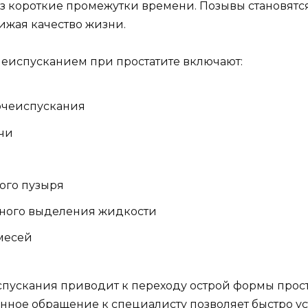
рез короткие промежутки времени. Позывы становятс
ижая качество жизни.
еиспусканием при простатите включают:
очеиспускания
очи
ого пузыря
ьного выделения жидкости
месей
ускания приводит к переходу острой формы прост
нное обращение к специалисту позволяет быстро у