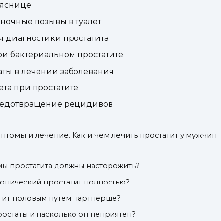
ояснице
ночные позывы в туалет
я диагностики простатита
ри бактериальном простатите
аты в лечении заболевания
та при простатите
предотвращение рецидивов
птомы и лечение. Как и чем лечить простатит у мужчин
мы простатита должны насторожить?
ронический простатит полностью?
атит половым путем партнерше?
ростаты и насколько он неприятен?