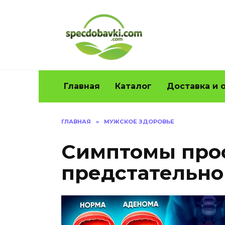
Перейти
к
содержанию
Главная
Каталог
Доставка и 
ГЛАВНАЯ
»
МУЖСКОЕ ЗДОРОВЬЕ
Симптомы прос
предстательн