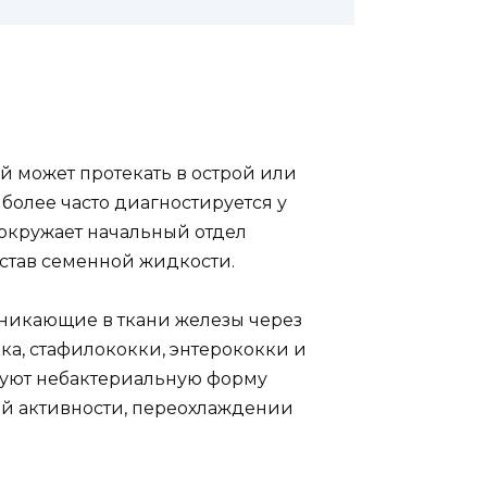
й может протекать в острой или
более часто диагностируется у
 окружает начальный отдел
остав семенной жидкости.
никающие в ткани железы через
а, стафилококки, энтерококки и
руют небактериальную форму
ой активности, переохлаждении