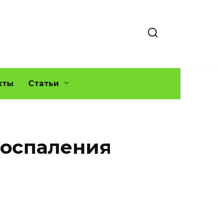
кты
Статьи
воспаления