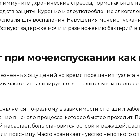
 иммунитет, хронические стрессы, гормональные н
едств защиты. Курение и злоупотребление алкогол
е условия для воспаления. Нарушения мочеиспускани
обствуют задержке мочи и размножению бактерий в т
 при мочеиспускании как
езненных ощущений во время посещения туалета не
мы часто сигнализируют о воспалительном процессе
вляется по-разному в зависимости от стадии забол
ние в начале процесса, которое быстро проходит. 
арастает, боль становится острой и режущей, расп
ли поясницу. Часто возникает чувство неполного о