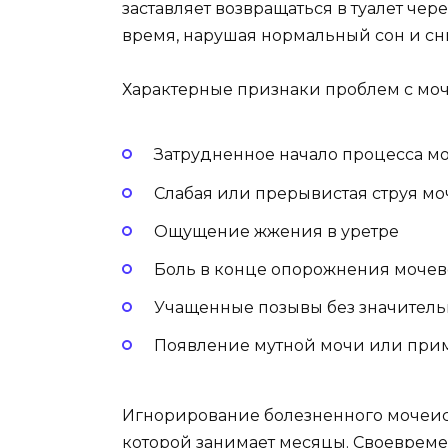
заставляет возвращаться в туалет че
время, нарушая нормальный сон и сн
Характерные признаки проблем с моч
Затрудненное начало процесса м
Слабая или прерывистая струя м
Ощущение жжения в уретре
Боль в конце опорожнения мочев
Учащенные позывы без значител
Появление мутной мочи или при
Игнорирование болезненного мочеисп
которой занимает месяцы. Своевреме