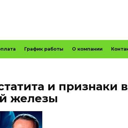
оплата
График работы
О компании
Конта
татита и признаки 
ой железы