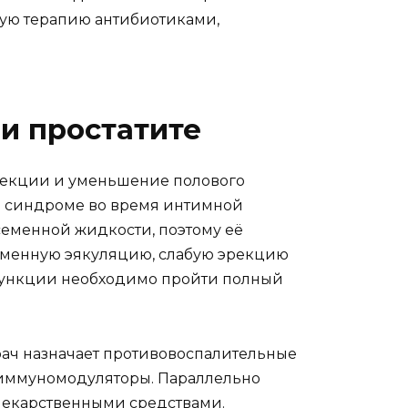
тную терапию антибиотиками,
и простатите
рекции и уменьшение полового
ом синдроме во время интимной
семенной жидкости, поэтому её
еменную эякуляцию, слабую эрекцию
 функции необходимо пройти полный
рач назначает противовоспалительные
 иммуномодуляторы. Параллельно
лекарственными средствами.