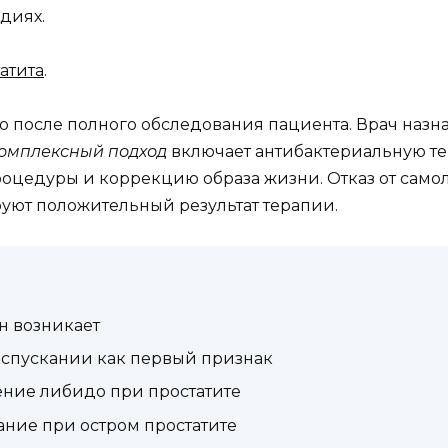
диях.
атита
.
после полного обследования пациента. Врач назнач
омплексный подход
включает антибактериальную т
оцедуры и коррекцию образа жизни. Отказ от само
уют положительный результат терапии.
он возникает
спускании как первый признак
ние либидо при простатите
ние при остром простатите