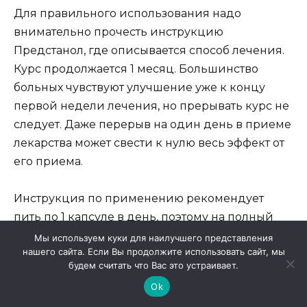
Для правильного использования надо
внимательно прочесть инструкцию
Предстанол, где описывается способ лечения.
Курс продолжается 1 месяц. Большинство
больных чувствуют улучшение уже к концу
первой недели лечения, но прерывать курс не
следует. Даже перерыв на один день в приеме
лекарства может свести к нулю весь эффект от
его приема.
Инструкция по применению рекомендует
пить по 1 капсуле в день, поэтому на полный
курс потребуется 3 упаковки по 10 капсул в
Мы используем куки для наилучшего представления
нашего сайта. Если Вы продолжите использовать сайт, мы
блистере.
будем считать что Вас это устраивает.
Ok
Важно! Если болезнь запущена, то для